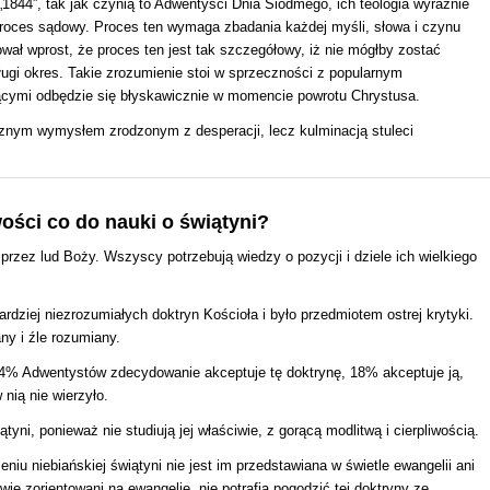
„1844”, tak jak czynią to Adwentyści Dnia Siódmego, ich teologia wyraźnie
proces sądowy. Proces ten wymaga zbadania każdej myśli, słowa i czynu
ł wprost, że proces ten jest tak szczegółowy, iż nie mógłby zostać
ługi okres. Takie zrozumienie stoi w sprzeczności z popularnym
ącymi odbędzie się błyskawicznie w momencie powrotu Chrystusa.
cznym wymysłem zrodzonym z desperacji, lecz kulminacją stuleci
ości co do nauki o świątyni?
przez lud Boży. Wszyscy potrzebują wiedzy o pozycji i dziele ich wielkiego
ardziej niezrozumiałych doktryn Kościoła i było przedmiotem ostrej krytyki.
y i źle rozumiany.
4% Adwentystów zdecydowanie akceptuje tę doktrynę, 18% akceptuje ją,
nią nie wierzyło.
yni, ponieważ nie studiują jej właściwie, z gorącą modlitwą i cierpliwością.
u niebiańskiej świątyni nie jest im przedstawiana w świetle ewangelii ani
ie zorientowani na ewangelię, nie potrafią pogodzić tej doktryny ze