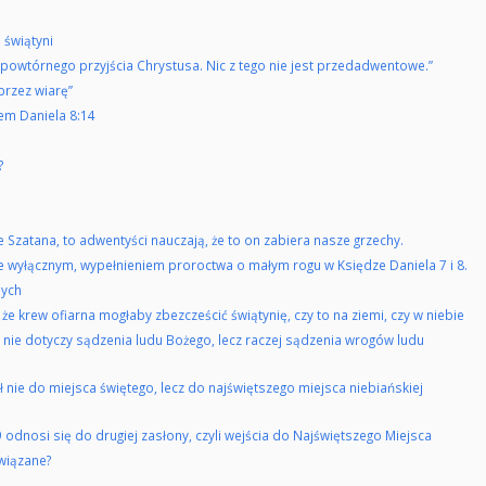
 świątyni
powtórnego przyjścia Chrystusa. Nic z tego nie jest przedadwentowe.”
przez wiarę”
em Daniela 8:14
?
uje Szatana, to adwentyści nauczają, że to on zabiera nasze grzechy.
 nie wyłącznym, wypełnieniem proroctwa o małym rogu w Księdze Daniela 7 i 8.
nych
 krew ofiarna mogłaby zbezcześcić świątynię, czy to na ziemi, czy w niebie
 8 nie dotyczy sądzenia ludu Bożego, lecz raczej sądzenia wrogów ludu
 nie do miejsca świętego, lecz do najświętszego miejsca niebiańskiej
 odnosi się do drugiej zasłony, czyli wejścia do Najświętszego Miejsca
owiązane?