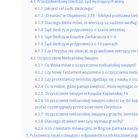
4.1
Przedadwentowy (śledczy) sąd wyznających wiarę
4.1.1
Jaki jest cel sądu śledczego?
4.1.2
„Ereunao” w Objawieniu 2:23 – biblijna podstawa śle
4.1.3
Dlaczego Biblia mówi, że wierzący są sądzeni według 
4.1.4
Sąd śledczy w przypowieści o szacie weselnej
4.1.5
Sąd Śledczy w Księdze Zachariasza 3:1–5
4.1.6
Sąd śledczy w przypowieści o 10 pannach
4.1.7
Czy Chrystus nie obiecał, że prawdziwie wierzący nie
4.2
Oczyszczenie Niebiańskiej Świątyni
4.2.1
Co Biblia mówi o oczyszczeniu niebiańskiej świątyni?
4.2.2
Czy Nowy Testament wspomina o oczyszczeniu niebia
4.2.3
Czy protestanccy teolodzy zgadzają się z nauką o ocz
4.2.4
Co w niebie, gdzie panuje świętość, może wymagać o
4.2.5
Oczyszczenie świątyni w Księdze Kapłańskiej 16
4.2.6
Oczyszczenie niebiańskiej świątyni odnosi się do aspe
zostać rozstrzygnięty przed powrotem Chrystusa
4.2.7
Oczyszczenie niebiańskiej świątyni z grzechu ziemskie
4.2.8
Dlaczego zbawieni wierzący wyznają grzechy?
4.2.9
A co z tekstami mówiącymi, że Bóg nie pamięta nasz
5
Przeciwnicy nauki o świątyni i odpowiedzi na ich kluczowe ar