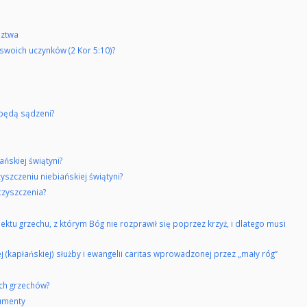
dztwa
swoich uczynków (2 Kor 5:10)?
 będą sądzeni?
ńskiej świątyni?
yszczeniu niebiańskiej świątyni?
czyszczenia?
ktu grzechu, z którym Bóg nie rozprawił się poprzez krzyż, i dlatego musi
j (kapłańskiej) służby i ewangelii caritas wprowadzonej przez „mały róg”
ych grzechów?
gumenty