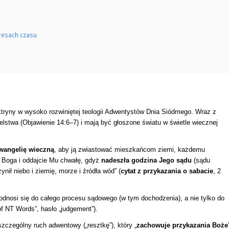
resach czasu
oktryny w wysoko rozwiniętej teologii Adwentystów Dnia Siódmego. Wraz z
lstwa (Objawienie 14:6–7) i mają być głoszone światu w świetle wiecznej
wangelię wieczną
, aby ją zwiastować mieszkańcom ziemi, każdemu
ę Boga i oddajcie Mu chwałę, gdyż
nadeszła godzina Jego sądu
(sądu
nił niebo i ziemię, morze i źródła wód” (
cytat z przykazania o sabacie
, 2
, odnosi się do całego procesu sądowego (w tym dochodzenia), a nie tylko do
 of NT Words”, hasło „judgement”).
zczególny ruch adwentowy („resztkę”), który „
zachowuje przykazania Boże