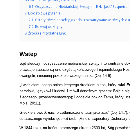
6.1
Oczyszczenie Niebiańskiej Świątyni – E.H. „Jack” Sequeira
7
Dodatkowe pytania
7.1
Cztery różne aspekty grzechu rozpatrywane w różnych ok
7.2
Rozwój doktryny
8
Źródła i Przydatne Linki
Wstęp
Sąd śledczy i oczyszczenie niebiańskiej świątyni to centralne d
prawdą o sabacie są one częścią końcowego Trójanielskiego Pose
ewangelii, niesionej przez pierwszego anioła (Obj 14:6):
„I widziałem innego anioła lecącego środkiem nieba, który
miał E
narodowi, językowi i ludowi. I mówił donośnym głosem: Bójcie si
śledczego, przedadwentowego); i oddajcie pokłon Temu, który uczy
Mojż. 20:11).
Greckie słowo
krisis
, przetłumaczone tutaj jako „sąd” (Obj 14:7)
ostatecznego wyroku (
krima
) (zob. „Vine’s Expository Dictionary
W 1844 roku, na końcu proroczego okresu 2300 lat, Bóg powołał s