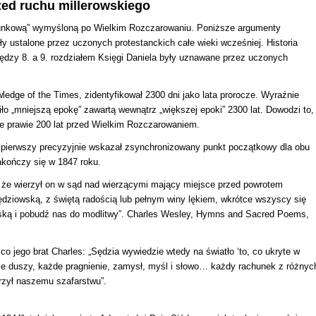
zed ruchu millerowskiego
ratunkową” wymyśloną po Wielkim Rozczarowaniu. Poniższe argumenty
y ustalone przez uczonych protestanckich całe wieki wcześniej.
Historia
iędzy 8. a 9. rozdziałem Księgi Daniela były uznawane przez uczonych
ledge of the Times, zidentyfikował 2300 dni jako lata prorocze. Wyraźnie
iło „mniejszą epokę” zawartą wewnątrz „większej epoki” 2300 lat. Dowodzi to,
e prawie 200 lat przed Wielkim Rozczarowaniem.
o pierwszy precyzyjnie wskazał zsynchronizowany punkt początkowy dla obu
zakończy się w 1847 roku.
 że wierzył on w sąd nad wierzącymi mający miejsce przed powrotem
ędziowską, z świętą radością lub pełnym winy lękiem, wkrótce wszyscy się
oską i pobudź nas do modlitwy”.
Charles Wesley, Hymns and Sacred Poems,
co jego brat Charles:
„Sędzia wywiedzie wtedy na światło ‘to, co ukryte w
ie duszy, każde pragnienie, zamysł, myśl i słowo… każdy rachunek z różnyc
rzył naszemu szafarstwu”.