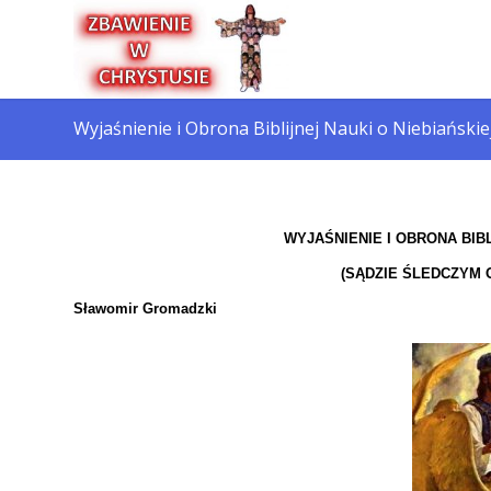
Wyjaśnienie i Obrona Biblijnej Nauki o Niebiańskie
WYJAŚNIENIE I OBRONA BIBL
(SĄDZIE ŚLEDCZYM 
Sławomir Gromadzki