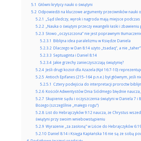
5.1
Główni krytycy nauki o świątyni
5.2
Odpowiedźi na kluczowe argumenty przeciwników nauki o
5.2.1
„Sąd śledczy, wyrok i nagroda mają miejsce podczas 
5.2.2
„Nauka o świątyni przeczy ewangelii łaski i zbawieniu 
5.2.3
Słowo „oczyszczona” nie jest poprawnym tłumaczeni
5.2.3.1
Biblijna idea paralelizmu w Księdze Daniela
5.2.3.2
Dlaczego w Dan 8:14 użyto „tsadaq”, a nie „taher”
5.2.3.3
Septuaginta i Daniel 8:14
5.2.3.4
Jakie grzechy zanieczyszczają świątynię?
5.2.4
Jeśli drugi kozioł dla Azazela (Kpł 16:7-10) reprezent
5.2.5
Antioch Epifanes (215–164 p.n.e.) był głównym, jeśli
5.2.5.1
Cztery podejścia do interpretacji proroctw biblij
5.2.6
Kościół Adwentystów Dnia Siódmego błędnie naucza, że
5.2.7
Skupienie sądu i oczyszczenia świątyni w Daniela 7 i
Bożego (szczególnie „małego rogu”)
5.2.8
List do Hebrajczyków 9:12 naucza, że Chrystus wszedł
świątyni przy swoim wniebowstąpieniu
5.2.9
Wyrażenie „za zasłoną” w Liście do Hebrajczyków 6:19
5.2.10
Daniel 8:14 i Księga Kapłańska 16 nie są ze sobą p
6
Dodatkowe (ważne) rozdziały