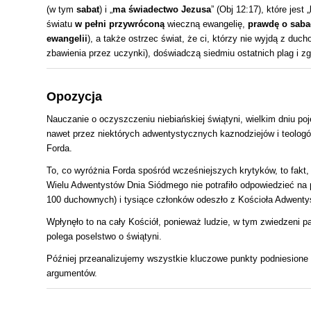
(w tym
sabat
) i „
ma świadectwo Jezusa
” (Obj 12:17), które jest „
światu
w pełni przywróconą
wieczną ewangelię,
prawdę o saba
ewangelii
), a także ostrzec świat, że ci, którzy nie wyjdą z duc
zbawienia przez uczynki), doświadczą siedmiu ostatnich plag i zg
Opozycja
Nauczanie o oczyszczeniu niebiańskiej świątyni, wielkim dniu p
nawet przez niektórych adwentystycznych kaznodziejów i teologó
Forda.
To, co wyróżnia Forda spośród wcześniejszych krytyków, to fakt, 
Wielu Adwentystów Dnia Siódmego nie potrafiło odpowiedzieć na py
100 duchownych) i tysiące członków odeszło z Kościoła Adwenty
Wpłynęło to na cały Kościół, ponieważ ludzie, w tym zwiedzeni pas
polega poselstwo o świątyni.
Później przeanalizujemy wszystkie kluczowe punkty podniesione 
argumentów.