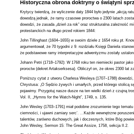
Historyczna obrona doktryny o świątyni spr
Krytycy twierdzą, że wyliczenie daty 1844 było jedynie „akcją 
dowodzą jednak, że ramy czasowe proroctwa o 2300 latach został
dowodzi, że zasada „dzień za rok” oraz strukturalna zależność m
protestanckich na długo przed rokiem 1844:
John Tillinghast (1604–1655) w swoim dziele z 1654 roku pt. Know
argumentował, że 70 tygodni z 9. rozdziału Księgi Daniela stanow
że podstawowe ramy interpretacyjne adwentyzmu zostały ustalon
Johann Petri (1718–1792): W 1768 roku ten niemiecki pastor jak
proroctw (dekret Artakserksesa). Obliczył on, że okres 2300 lat 
Poniższy cytat z utworu Charlesa Wesleya (1707–1788) dowodzi,
Chrystusa:
„O Sędzio żywych i umarłych, przed którego stolicą s
pojawimy. Przygotuj nasze dusze na ten wielki dzień z czujną tr
Vol. II, „Hymns for the Watch-Night”, 1749, s. 135.
John Wesley (1703–1791) miał podobne zrozumienie tego tematu 
ciemności, i ujawni zamiary serc’. …Każde wewnętrzne poruszen
talentów, zarówno duchowych, jak i doczesnych, które Bóg powie
John Wesley, Sermon 15: The Great Assize, 1758, sekcja II.2.