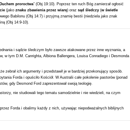
Duchem proroctwa
” (Obj 19:10). Poprzez ten ruch Bóg zamierzał ogłosić
cie
(jako
znaku zbawienia przez wiarę
) oraz
sąd śledczy
(
w świetle
howego Babilonu (Obj 14:7) i przyjmą znamię bestii (niedziela jako znak
iną (Obj 14:9-10).
ojednania i sądzie śledczym było zawsze atakowane przez inne wyznania, a
w, w tym D.M. Canrighta, Albiona Ballengera, Louisa Conradiego i Desmonda
że zebrał ich argumenty i przedstawił je w bardziej przekonujący sposób.
tania Forda i opuściło Kościół. W Australii całe pokolenie pastorów (ponad
stów, gdy Desmond Ford zaprezentował swoją teologię.
torzy, nie studiowali tego tematu samodzielnie i nie wiedzieli, na czym
przez Forda i obalimy każdy z nich, używając niepodważalnych biblijnych