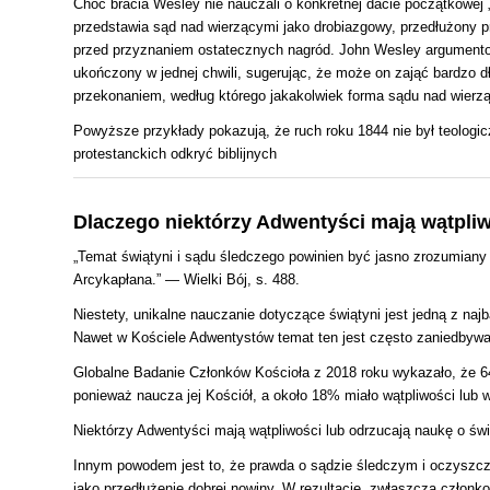
Choć bracia Wesley nie nauczali o konkretnej dacie początkowej 
przedstawia sąd nad wierzącymi jako drobiazgowy, przedłużony 
przed przyznaniem ostatecznych nagród. John Wesley argumentowa
ukończony w jednej chwili, sugerując, że może on zająć bardzo d
przekonaniem, według którego jakakolwiek forma sądu nad wierz
Powyższe przykłady pokazują, że ruch roku 1844 nie był teologi
protestanckich odkryć biblijnych
Dlaczego niektórzy Adwentyści mają wątpliw
„Temat świątyni i sądu śledczego powinien być jasno zrozumiany 
Arcykapłana.” — Wielki Bój, s. 488.
Niestety, unikalne nauczanie dotyczące świątyni jest jedną z najb
Nawet w Kościele Adwentystów temat ten jest często zaniedbywan
Globalne Badanie Członków Kościoła z 2018 roku wykazało, że 6
ponieważ naucza jej Kościół, a około 18% miało wątpliwości lub w 
Niektórzy Adwentyści mają wątpliwości lub odrzucają naukę o świąt
Innym powodem jest to, że prawda o sądzie śledczym i oczyszczeni
jako przedłużenie dobrej nowiny. W rezultacie, zwłaszcza członkow